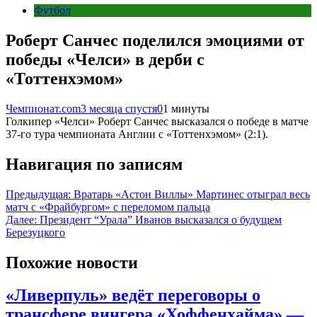
Футбол
Роберт Санчес поделился эмоциями от
победы «Челси» в дерби с
«Тоттенхэмом»
Чемпионат.com
3 месяца спустя
0
1 минуты
Голкипер «Челси» Роберт Санчес высказался о победе в матче
37-го тура чемпионата Англии с «Тоттенхэмом» (2:1).
Навигация по записям
Предыдущая:
Вратарь «Астон Виллы» Мартинес отыграл весь
матч с «Фрайбургом» с переломом пальца
Далее:
Президент “Урала” Иванов высказался о будущем
Березуцкого
Похожие новости
«Ливерпуль» ведёт переговоры о
трансфере вингера «Хоффенхайма» —