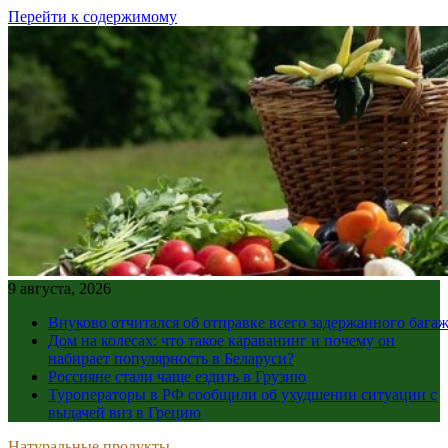
Перейти к содержимому
9 августа, 2026
Внуково отчитался об отправке всего задержанного бага
Дом на колесах: что такое караванинг и почему он
набирает популярность в Беларуси?
Россияне стали чаще ездить в Грузию
Туроператоры в РФ сообщили об ухудшении ситуации с
выдачей виз в Грецию
Натуральные продукты