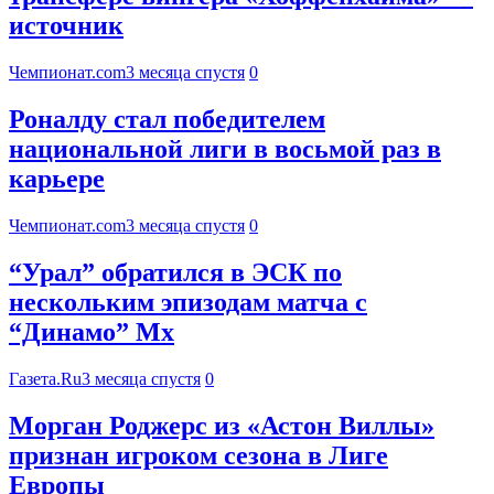
источник
Чемпионат.com
3 месяца спустя
0
Роналду стал победителем
национальной лиги в восьмой раз в
карьере
Чемпионат.com
3 месяца спустя
0
“Урал” обратился в ЭСК по
нескольким эпизодам матча с
“Динамо” Мх
Газета.Ru
3 месяца спустя
0
Морган Роджерс из «Астон Виллы»
признан игроком сезона в Лиге
Европы