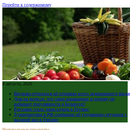
Перейти к содержимому
8 августа, 2026
Внуково отчитался об отправке всего задержанного бага
Дом на колесах: что такое караванинг и почему он
набирает популярность в Беларуси?
Россияне стали чаще ездить в Грузию
Туроператоры в РФ сообщили об ухудшении ситуации с
выдачей виз в Грецию
Натуральные продукты