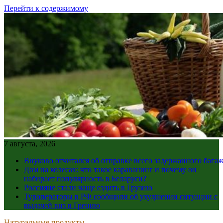
Перейти к содержимому
7 августа, 2026
Внуково отчитался об отправке всего задержанного бага
Дом на колесах: что такое караванинг и почему он
набирает популярность в Беларуси?
Россияне стали чаще ездить в Грузию
Туроператоры в РФ сообщили об ухудшении ситуации с
выдачей виз в Грецию
Натуральные продукты