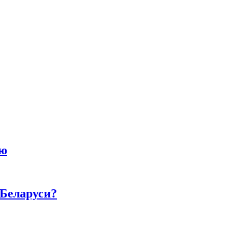
ию
 Беларуси?