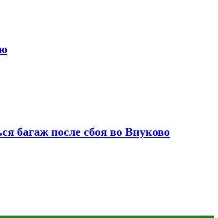
ию
ся багаж после сбоя во Внуково