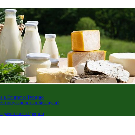
жа в Египет и Турцию
ает популярность в Беларуси?
ыдачей виз в Грецию