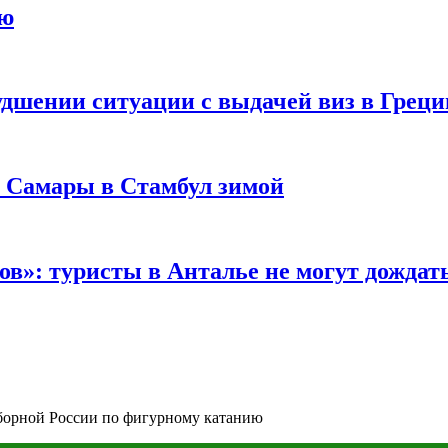
ию
удшении ситуации с выдачей виз в Грец
з Самары в Стамбул зимой
в»: туристы в Анталье не могут дождать
сборной России по фигурному катанию