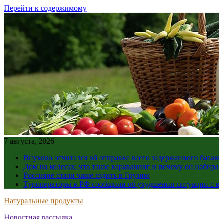
Перейти к содержимому
7 августа, 2026
Внуково отчитался об отправке всего задержанного бага
Дом на колесах: что такое караванинг и почему он набир
Россияне стали чаще ездить в Грузию
Туроператоры в РФ сообщили об ухудшении ситуации с в
Натуральные продукты
Новостная рассылка