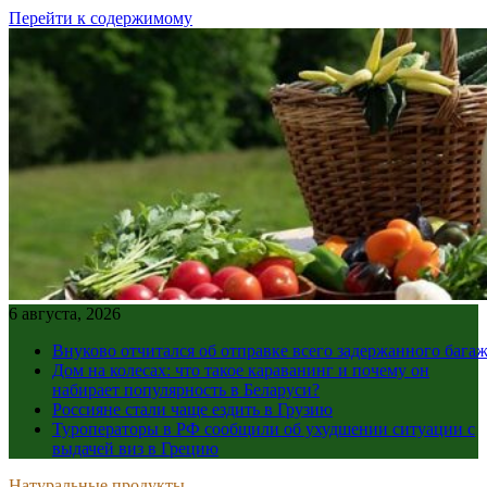
Перейти к содержимому
6 августа, 2026
Внуково отчитался об отправке всего задержанного бага
Дом на колесах: что такое караванинг и почему он
набирает популярность в Беларуси?
Россияне стали чаще ездить в Грузию
Туроператоры в РФ сообщили об ухудшении ситуации с
выдачей виз в Грецию
Натуральные продукты