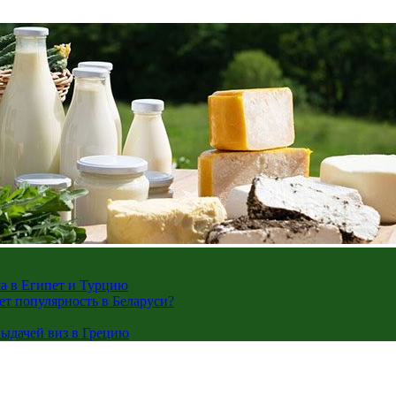
жа в Египет и Турцию
ает популярность в Беларуси?
ыдачей виз в Грецию