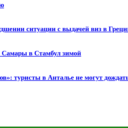
ию
удшении ситуации с выдачей виз в Грец
з Самары в Стамбул зимой
в»: туристы в Анталье не могут дождать