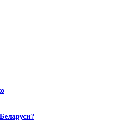
ию
 Беларуси?