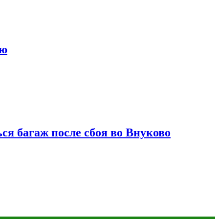
ию
ся багаж после сбоя во Внуково