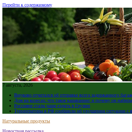
Перейти к содержимому
7 августа, 2026
Внуково отчитался об отправке всего задержанного бага
Дом на колесах: что такое караванинг и почему он набир
Россияне стали чаще ездить в Грузию
Туроператоры в РФ сообщили об ухудшении ситуации с в
Натуральные продукты
Новостная рассылка