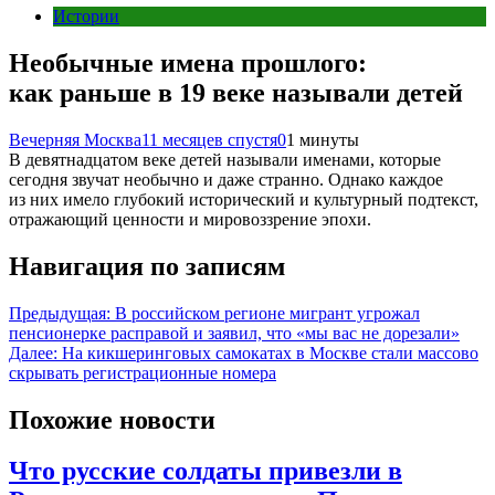
Истории
Необычные имена прошлого:
как раньше в 19 веке называли детей
Вечерняя Москва
11 месяцев спустя
0
1 минуты
В девятнадцатом веке детей называли именами, которые
сегодня звучат необычно и даже странно. Однако каждое
из них имело глубокий исторический и культурный подтекст,
отражающий ценности и мировоззрение эпохи.
Навигация по записям
Предыдущая:
В российском регионе мигрант угрожал
пенсионерке расправой и заявил, что «мы вас не дорезали»
Далее:
На кикшеринговых самокатах в Москве стали массово
скрывать регистрационные номера
Похожие новости
Что русские солдаты привезли в