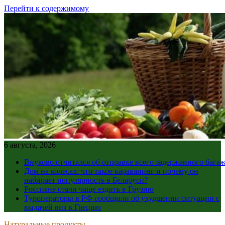
Перейти к содержимому
6 августа, 2026
Внуково отчитался об отправке всего задержанного бага
Дом на колесах: что такое караванинг и почему он
набирает популярность в Беларуси?
Россияне стали чаще ездить в Грузию
Туроператоры в РФ сообщили об ухудшении ситуации с
выдачей виз в Грецию
Натуральные продукты