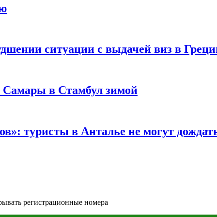
ию
удшении ситуации с выдачей виз в Грец
з Самары в Стамбул зимой
в»: туристы в Анталье не могут дождать
рывать регистрационные номера