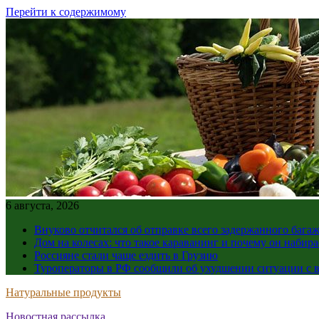
Перейти к содержимому
6 августа, 2026
Внуково отчитался об отправке всего задержанного бага
Дом на колесах: что такое караванинг и почему он набир
Россияне стали чаще ездить в Грузию
Туроператоры в РФ сообщили об ухудшении ситуации с в
Натуральные продукты
Новостная рассылка