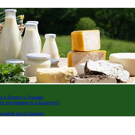
жа в Египет и Турцию
ает популярность в Беларуси?
ыдачей виз в Грецию