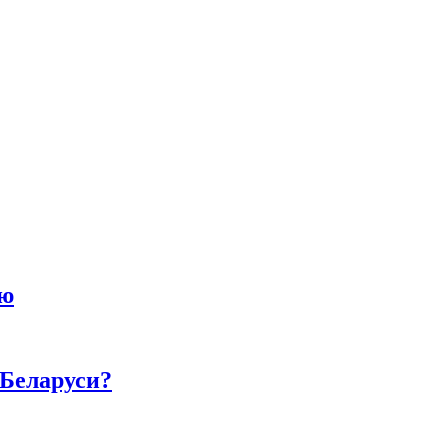
ию
 Беларуси?