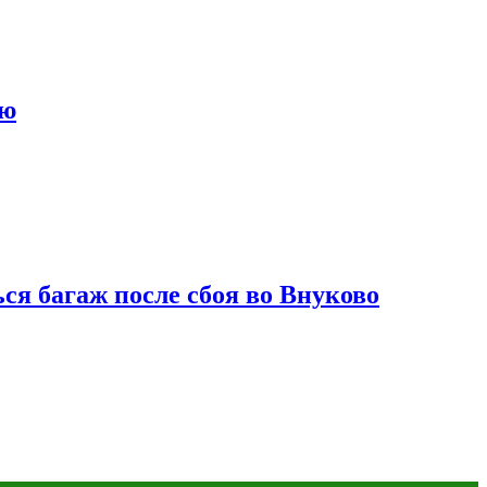
ию
ся багаж после сбоя во Внуково