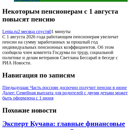
Некоторым пенсионерам с 1 августа
повысят пенсию
Lenta.ru
2 месяца спустя
0
1 минуты
С 1 августа 2026 года работающим пенсионерам увеличат
пенсии на сумму заработанных за прошлый год
индивидуальных пенсионных коэффициентов. Об этом
сообщила член комитета Госдумы по труду, социальной
политике и делам ветеранов Светлана Бессараб в беседе с
РИА Новости.
Навигация по записям
Предыдущая:
Часть россиян досрочно получит пенсии в июне
Далее:
Семейная выплата для родителей с двумя детьми может
быть оформлена с 1 июня
Похожие новости
Эксперт Кучава: главные финансовые