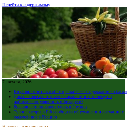
Перейти к содержимому
7 августа, 2026
Внуково отчитался об отправке всего задержанного бага
Дом на колесах: что такое караванинг и почему он
набирает популярность в Беларуси?
Россияне стали чаще ездить в Грузию
Туроператоры в РФ сообщили об ухудшении ситуации с
выдачей виз в Грецию
Натуральные продукты