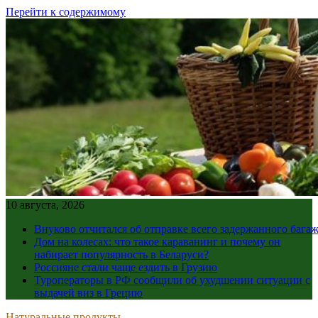
Перейти к содержимому
10 августа, 2026
Внуково отчитался об отправке всего задержанного бага
Дом на колесах: что такое караванинг и почему он
набирает популярность в Беларуси?
Россияне стали чаще ездить в Грузию
Туроператоры в РФ сообщили об ухудшении ситуации с
выдачей виз в Грецию
Натуральные продукты