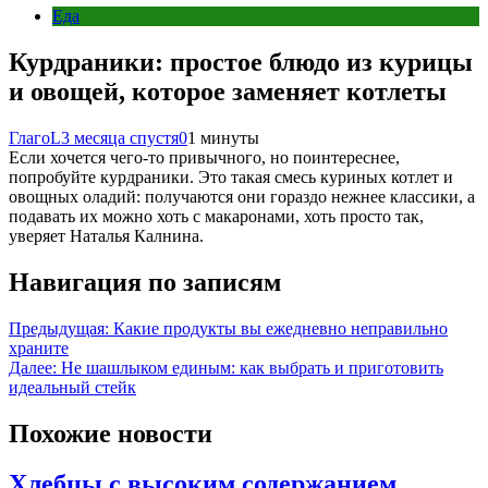
Еда
Курдраники: простое блюдо из курицы
и овощей, которое заменяет котлеты
ГлагоL
3 месяца спустя
0
1 минуты
Если хочется чего-то привычного, но поинтереснее,
попробуйте курдраники. Это такая смесь куриных котлет и
овощных оладий: получаются они гораздо нежнее классики, а
подавать их можно хоть с макаронами, хоть просто так,
уверяет Наталья Калнина.
Навигация по записям
Предыдущая:
Какие продукты вы ежедневно неправильно
храните
Далее:
Не шашлыком единым: как выбрать и приготовить
идеальный стейк
Похожие новости
Хлебцы с высоким содержанием