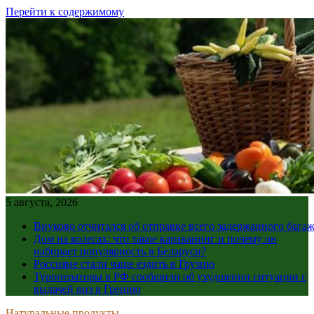
Перейти к содержимому
5 августа, 2026
Внуково отчитался об отправке всего задержанного бага
Дом на колесах: что такое караванинг и почему он
набирает популярность в Беларуси?
Россияне стали чаще ездить в Грузию
Туроператоры в РФ сообщили об ухудшении ситуации с
выдачей виз в Грецию
Натуральные продукты