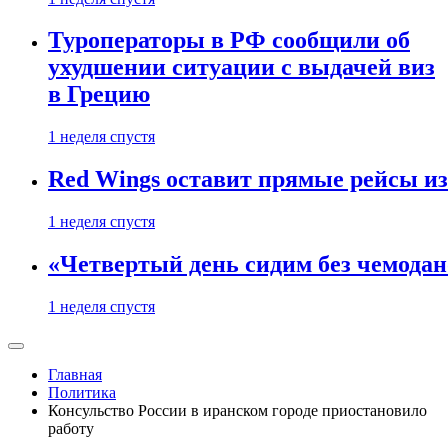
Туроператоры в РФ сообщили об
ухудшении ситуации с выдачей виз
в Грецию
1 неделя спустя
Red Wings оставит прямые рейсы и
1 неделя спустя
«Четвертый день сидим без чемодано
1 неделя спустя
Главная
Политика
Консульство России в иранском городе приостановило
работу