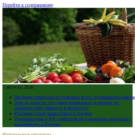
Перейти к содержимому
7 августа, 2026
Внуково отчитался об отправке всего задержанного бага
Дом на колесах: что такое караванинг и почему он
набирает популярность в Беларуси?
Россияне стали чаще ездить в Грузию
Туроператоры в РФ сообщили об ухудшении ситуации с
выдачей виз в Грецию
Натуральные продукты