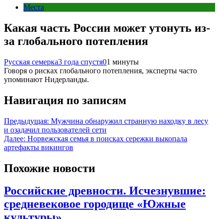
Места
Какая часть России может утонуть из-
за глобального потепления
Русская семерка
3 года спустя
0
1 минуты
Говоря о рисках глобального потепления, эксперты часто
упоминают Нидерланды.
Навигация по записям
Предыдущая:
Мужчина обнаружил странную находку в лесу
и озадачил пользователей сети
Далее:
Норвежская семья в поисках сережки выкопала
артефакты викингов
Похожие новости
Российские древности. Исчезнувшие:
средневековое городище «Южные
культуры»