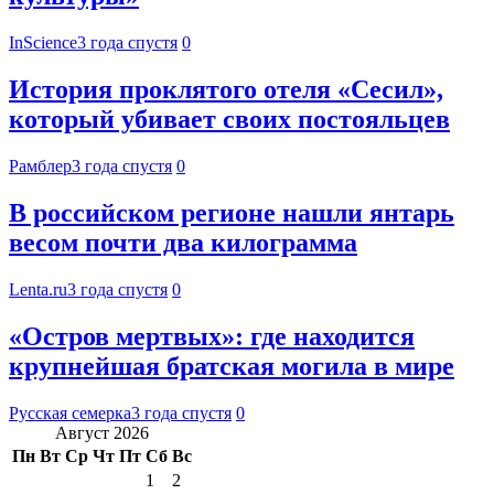
InScience
3 года спустя
0
История проклятого отеля «Сесил»,
который убивает своих постояльцев
Рамблер
3 года спустя
0
В российском регионе нашли янтарь
весом почти два килограмма
Lenta.ru
3 года спустя
0
«Остров мертвых»: где находится
крупнейшая братская могила в мире
Русская семерка
3 года спустя
0
Август 2026
Пн
Вт
Ср
Чт
Пт
Сб
Вс
1
2