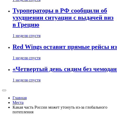
Туроператоры в РФ сообщили об
ухудшении ситуации с выдачей виз
в Грецию
1 неделя спустя
Red Wings оставит прямые рейсы и
1 неделя спустя
«Четвертый день сидим без чемодано
1 неделя спустя
Главная
Места
Какая часть России может утонуть из-за глобального
потепления