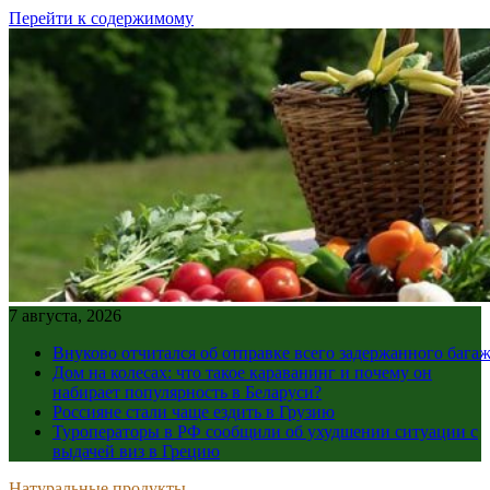
Перейти к содержимому
7 августа, 2026
Внуково отчитался об отправке всего задержанного бага
Дом на колесах: что такое караванинг и почему он
набирает популярность в Беларуси?
Россияне стали чаще ездить в Грузию
Туроператоры в РФ сообщили об ухудшении ситуации с
выдачей виз в Грецию
Натуральные продукты