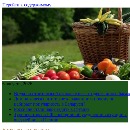
Перейти к содержимому
6 августа, 2026
Внуково отчитался об отправке всего задержанного бага
Дом на колесах: что такое караванинг и почему он
набирает популярность в Беларуси?
Россияне стали чаще ездить в Грузию
Туроператоры в РФ сообщили об ухудшении ситуации с
выдачей виз в Грецию
Натуральные продукты