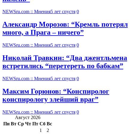
NEWSru.com :: Мнения
5 лет спустя
0
Александр Морозов: “Кремль потерял
много, а Прага – ничего”
NEWSru.com :: Мнения
5 лет спустя
0
Николай Травкин: “Два джентльмена
встретились “перетереть по бабкам”
NEWSru.com :: Мнения
5 лет спустя
0
Максим Горюнов: “Конспиролог
конспирологу злейший враг”
NEWSru.com :: Мнения
5 лет спустя
0
Август 2026
Пн
Вт
Ср
Чт
Пт
Сб
Вс
1
2