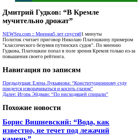
Дмитрий Гудков: “В Кремле
мучительно дрожат”
NEWSru.com :: Мнения
5 лет спустя
0
1 минуты
Политик считает приговор Николаю Платошкину примером
"классического безумия путинских судов". По мнению
Гудкова, Платошкин попал в поле зрения Кремля только из-за
повышения своего рейтинга.
Навигация по записям
Предыдущая:
Елена Лукьянова: “Конституционному суду
придется изворачиваться и косить глазом”
Далее:
Игорь Эйдман: “По нисходящей спирали”
Похожие новости
Борис Вишневский: “Вода, как
известно, не течет под лежачий
камень”