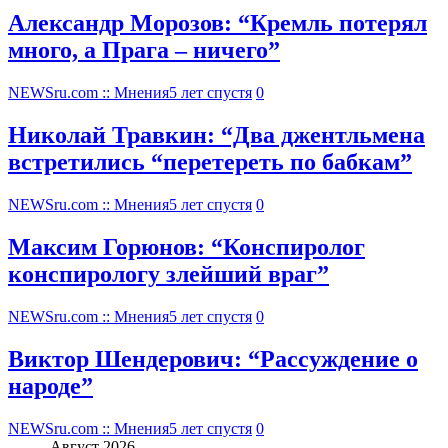
Александр Морозов: “Кремль потерял
много, а Прага – ничего”
NEWSru.com :: Мнения
5 лет спустя
0
Николай Травкин: “Два джентльмена
встретились “перетереть по бабкам”
NEWSru.com :: Мнения
5 лет спустя
0
Максим Горюнов: “Конспиролог
конспирологу злейший враг”
NEWSru.com :: Мнения
5 лет спустя
0
Виктор Шендерович: “Рассуждение о
народе”
NEWSru.com :: Мнения
5 лет спустя
0
Август 2026