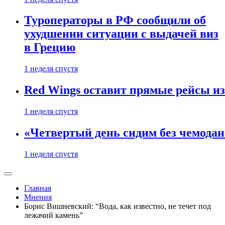
Туроператоры в РФ сообщили об
ухудшении ситуации с выдачей виз
в Грецию
1 неделя спустя
Red Wings оставит прямые рейсы и
1 неделя спустя
«Четвертый день сидим без чемодано
1 неделя спустя
Главная
Мнения
Борис Вишневский: “Вода, как известно, не течет под
лежачий камень”