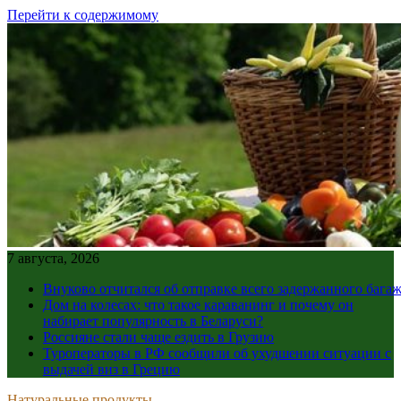
Перейти к содержимому
7 августа, 2026
Внуково отчитался об отправке всего задержанного бага
Дом на колесах: что такое караванинг и почему он
набирает популярность в Беларуси?
Россияне стали чаще ездить в Грузию
Туроператоры в РФ сообщили об ухудшении ситуации с
выдачей виз в Грецию
Натуральные продукты