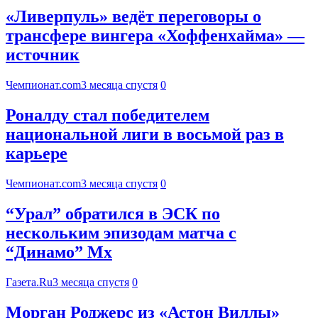
«Ливерпуль» ведёт переговоры о
трансфере вингера «Хоффенхайма» —
источник
Чемпионат.com
3 месяца спустя
0
Роналду стал победителем
национальной лиги в восьмой раз в
карьере
Чемпионат.com
3 месяца спустя
0
“Урал” обратился в ЭСК по
нескольким эпизодам матча с
“Динамо” Мх
Газета.Ru
3 месяца спустя
0
Морган Роджерс из «Астон Виллы»