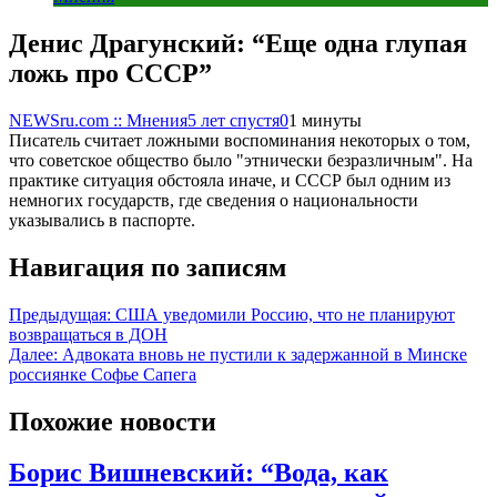
Денис Драгунский: “Еще одна глупая
ложь про СССР”
NEWSru.com :: Мнения
5 лет спустя
0
1 минуты
Писатель считает ложными воспоминания некоторых о том,
что советское общество было "этнически безразличным". На
практике ситуация обстояла иначе, и СССР был одним из
немногих государств, где сведения о национальности
указывались в паспорте.
Навигация по записям
Предыдущая:
США уведомили Россию, что не планируют
возвращаться в ДОН
Далее:
Адвоката вновь не пустили к задержанной в Минске
россиянке Софье Сапега
Похожие новости
Борис Вишневский: “Вода, как