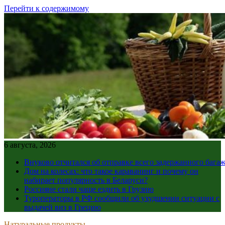
Перейти к содержимому
6 августа, 2026
Внуково отчитался об отправке всего задержанного бага
Дом на колесах: что такое караванинг и почему он
набирает популярность в Беларуси?
Россияне стали чаще ездить в Грузию
Туроператоры в РФ сообщили об ухудшении ситуации с
выдачей виз в Грецию
Натуральные продукты