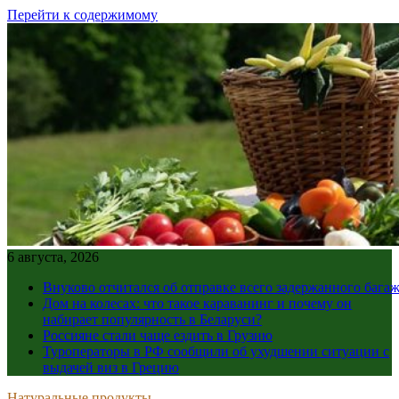
Перейти к содержимому
6 августа, 2026
Внуково отчитался об отправке всего задержанного бага
Дом на колесах: что такое караванинг и почему он
набирает популярность в Беларуси?
Россияне стали чаще ездить в Грузию
Туроператоры в РФ сообщили об ухудшении ситуации с
выдачей виз в Грецию
Натуральные продукты