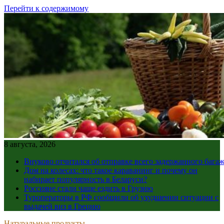
Перейти к содержимому
8 августа, 2026
Внуково отчитался об отправке всего задержанного бага
Дом на колесах: что такое караванинг и почему он
набирает популярность в Беларуси?
Россияне стали чаще ездить в Грузию
Туроператоры в РФ сообщили об ухудшении ситуации с
выдачей виз в Грецию
Натуральные продукты