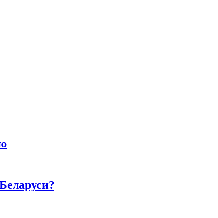
ию
 Беларуси?