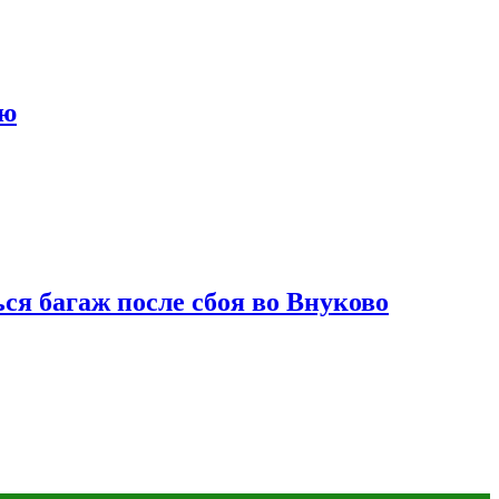
ию
ся багаж после сбоя во Внуково