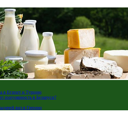
жа в Египет и Турцию
ает популярность в Беларуси?
ыдачей виз в Грецию