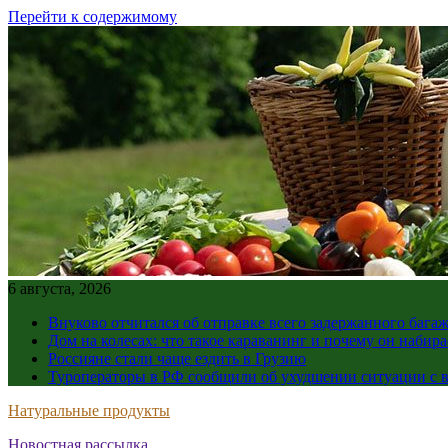
Перейти к содержимому
6 августа, 2026
Внуково отчитался об отправке всего задержанного бага
Дом на колесах: что такое караванинг и почему он набир
Россияне стали чаще ездить в Грузию
Туроператоры в РФ сообщили об ухудшении ситуации с в
Натуральные продукты
Новостная рассылка