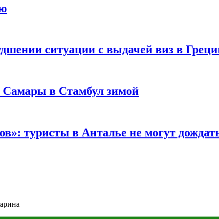
ию
удшении ситуации с выдачей виз в Грец
з Самары в Стамбул зимой
в»: туристы в Анталье не могут дождать
гарина