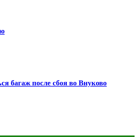
ию
ся багаж после сбоя во Внуково