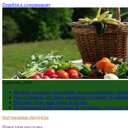
Перейти к содержимому
6 августа, 2026
Внуково отчитался об отправке всего задержанного бага
Дом на колесах: что такое караванинг и почему он набир
Россияне стали чаще ездить в Грузию
Туроператоры в РФ сообщили об ухудшении ситуации с в
Натуральные продукты
Новостная рассылка