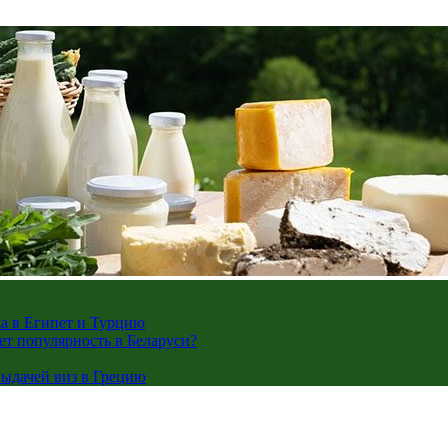
жа в Египет и Турцию
ает популярность в Беларуси?
ыдачей виз в Грецию