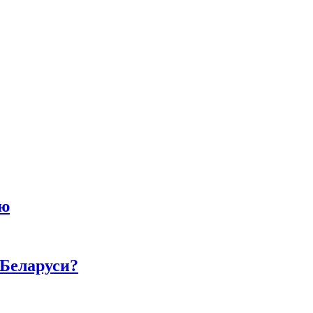
ию
 Беларуси?