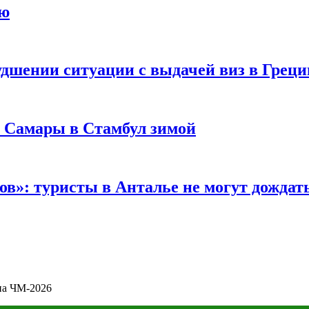
ию
удшении ситуации с выдачей виз в Грец
з Самары в Стамбул зимой
в»: туристы в Анталье не могут дождать
на ЧМ-2026