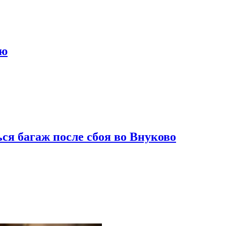
ию
ся багаж после сбоя во Внуково