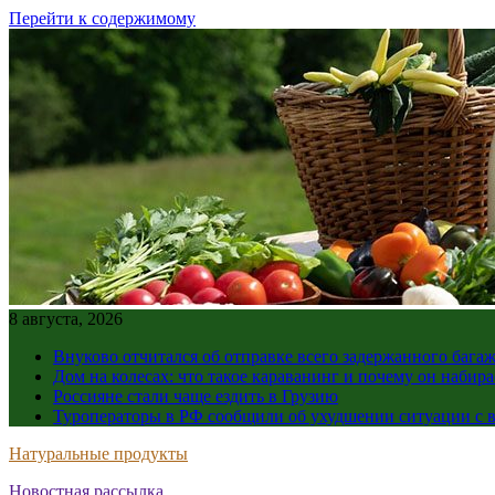
Перейти к содержимому
8 августа, 2026
Внуково отчитался об отправке всего задержанного бага
Дом на колесах: что такое караванинг и почему он набир
Россияне стали чаще ездить в Грузию
Туроператоры в РФ сообщили об ухудшении ситуации с в
Натуральные продукты
Новостная рассылка