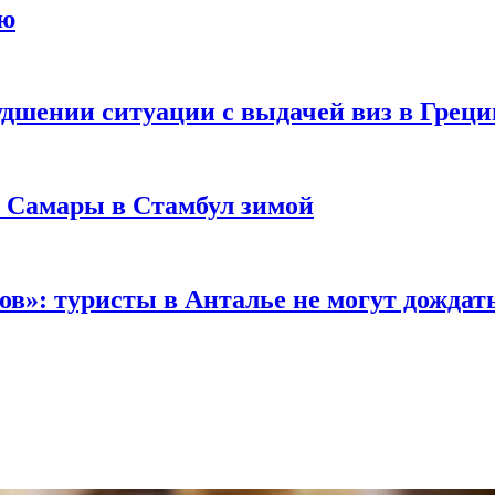
ию
удшении ситуации с выдачей виз в Грец
з Самары в Стамбул зимой
в»: туристы в Анталье не могут дождать