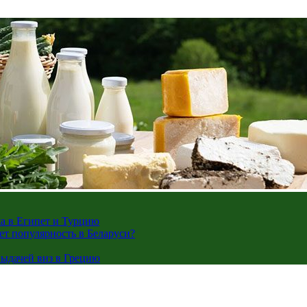
жа в Египет и Турцию
ает популярность в Беларуси?
ыдачей виз в Грецию