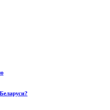
ию
 Беларуси?