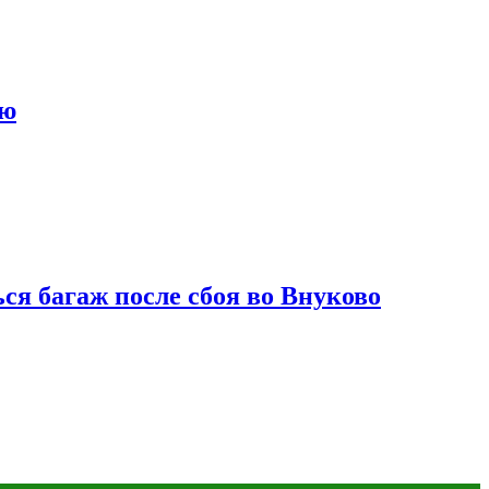
ию
ся багаж после сбоя во Внуково