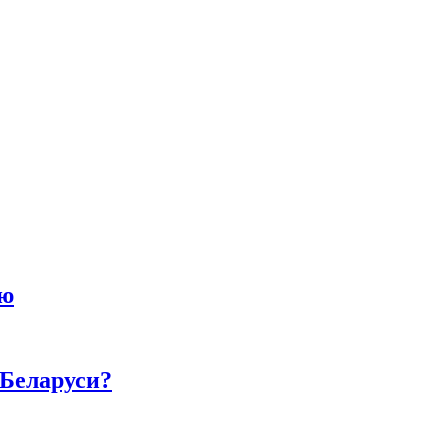
ию
 Беларуси?