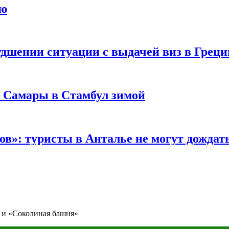
ию
удшении ситуации с выдачей виз в Грец
з Самары в Стамбул зимой
в»: туристы в Анталье не могут дождать
 и «Соколиная башня»