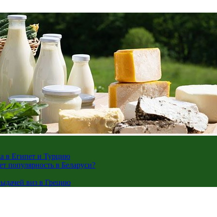
жа в Египет и Турцию
ает популярность в Беларуси?
ыдачей виз в Грецию