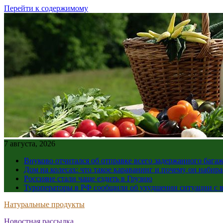
Перейти к содержимому
7 августа, 2026
Внуково отчитался об отправке всего задержанного бага
Дом на колесах: что такое караванинг и почему он набир
Россияне стали чаще ездить в Грузию
Туроператоры в РФ сообщили об ухудшении ситуации с в
Натуральные продукты
Новостная рассылка