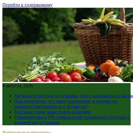
Перейти к содержимому
8 августа, 2026
Внуково отчитался об отправке всего задержанного бага
Дом на колесах: что такое караванинг и почему он
набирает популярность в Беларуси?
Россияне стали чаще ездить в Грузию
Туроператоры в РФ сообщили об ухудшении ситуации с
выдачей виз в Грецию
Натуральные продукты