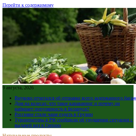
Перейти к содержимому
9 августа, 2026
Внуково отчитался об отправке всего задержанного бага
Дом на колесах: что такое караванинг и почему он
набирает популярность в Беларуси?
Россияне стали чаще ездить в Грузию
Туроператоры в РФ сообщили об ухудшении ситуации с
выдачей виз в Грецию
Натуральные продукты