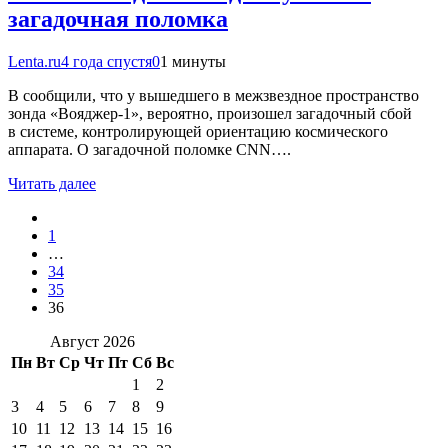
загадочная поломка
Lenta.ru
4 года спустя
0
1 минуты
В сообщили, что у вышедшего в межзвездное пространство
зонда «Вояджер-1», вероятно, произошел загадочный сбой
в системе, контролирующей ориентацию космического
аппарата. О загадочной поломке CNN….
Читать далее
1
…
34
35
36
Август 2026
Пн
Вт
Ср
Чт
Пт
Сб
Вс
1
2
3
4
5
6
7
8
9
10
11
12
13
14
15
16