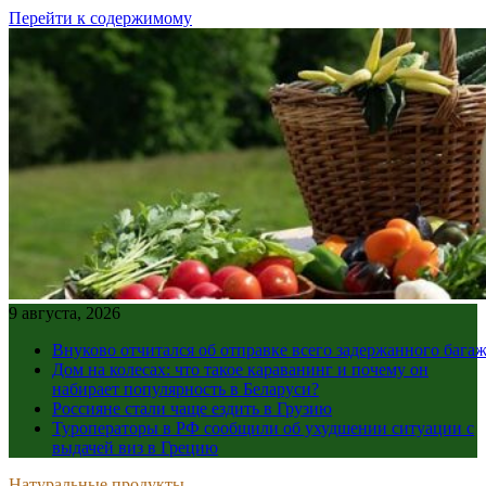
Перейти к содержимому
9 августа, 2026
Внуково отчитался об отправке всего задержанного бага
Дом на колесах: что такое караванинг и почему он
набирает популярность в Беларуси?
Россияне стали чаще ездить в Грузию
Туроператоры в РФ сообщили об ухудшении ситуации с
выдачей виз в Грецию
Натуральные продукты