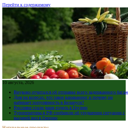
Перейти к содержимому
10 августа, 2026
Внуково отчитался об отправке всего задержанного бага
Дом на колесах: что такое караванинг и почему он
набирает популярность в Беларуси?
Россияне стали чаще ездить в Грузию
Туроператоры в РФ сообщили об ухудшении ситуации с
выдачей виз в Грецию
Натуральные продукты