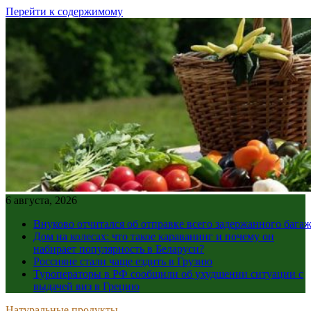
Перейти к содержимому
6 августа, 2026
Внуково отчитался об отправке всего задержанного бага
Дом на колесах: что такое караванинг и почему он
набирает популярность в Беларуси?
Россияне стали чаще ездить в Грузию
Туроператоры в РФ сообщили об ухудшении ситуации с
выдачей виз в Грецию
Натуральные продукты