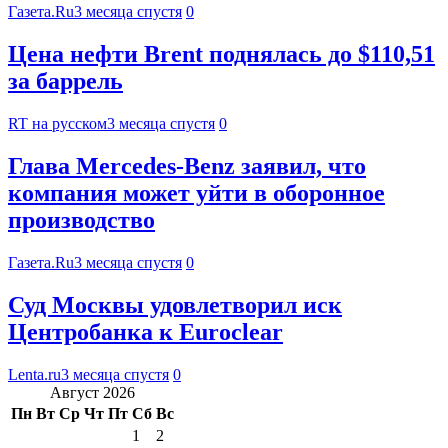
Газета.Ru
3 месяца спустя
0
Цена нефти Brent поднялась до $110,51
за баррель
RT на русском
3 месяца спустя
0
Глава Mercedes-Benz заявил, что
компания может уйти в оборонное
производство
Газета.Ru
3 месяца спустя
0
Суд Москвы удовлетворил иск
Центробанка к Euroclear
Lenta.ru
3 месяца спустя
0
Август 2026
Пн
Вт
Ср
Чт
Пт
Сб
Вс
1
2