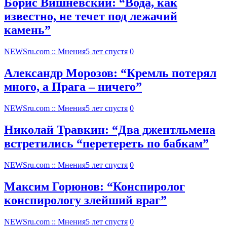
Борис Вишневский: “Вода, как
известно, не течет под лежачий
камень”
NEWSru.com :: Мнения
5 лет спустя
0
Александр Морозов: “Кремль потерял
много, а Прага – ничего”
NEWSru.com :: Мнения
5 лет спустя
0
Николай Травкин: “Два джентльмена
встретились “перетереть по бабкам”
NEWSru.com :: Мнения
5 лет спустя
0
Максим Горюнов: “Конспиролог
конспирологу злейший враг”
NEWSru.com :: Мнения
5 лет спустя
0