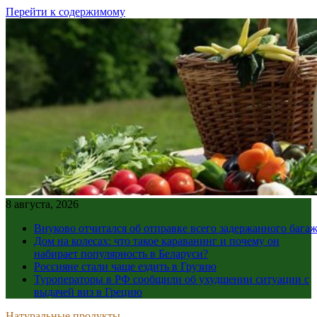
Перейти к содержимому
8 августа, 2026
Внуково отчитался об отправке всего задержанного бага
Дом на колесах: что такое караванинг и почему он
набирает популярность в Беларуси?
Россияне стали чаще ездить в Грузию
Туроператоры в РФ сообщили об ухудшении ситуации с
выдачей виз в Грецию
Натуральные продукты