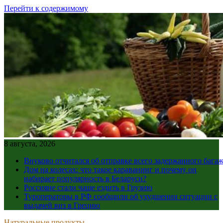
Перейти к содержимому
8 августа, 2026
Внуково отчитался об отправке всего задержанного бага
Дом на колесах: что такое караванинг и почему он
набирает популярность в Беларуси?
Россияне стали чаще ездить в Грузию
Туроператоры в РФ сообщили об ухудшении ситуации с
выдачей виз в Грецию
Натуральные продукты