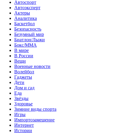
Автоспорт
Автоэксперт
Актеры
Аналитика
Баскетбол
Безопасность
Безумный мир
Биатлон/Лыжи
Бокс/MMA
В мире
В России
Вещи
Военные новости
Волейбол
Гаджеты
Дети
Дом и сад
Еда
Звёзды
Здоровье
Зимние виды спорта
Игры
Импортозамещение
Интернет
Истории