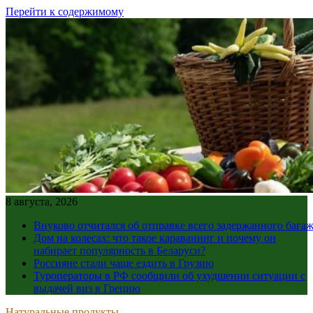
Перейти к содержимому
8 августа, 2026
Внуково отчитался об отправке всего задержанного бага
Дом на колесах: что такое караванинг и почему он
набирает популярность в Беларуси?
Россияне стали чаще ездить в Грузию
Туроператоры в РФ сообщили об ухудшении ситуации с
выдачей виз в Грецию
Натуральные продукты