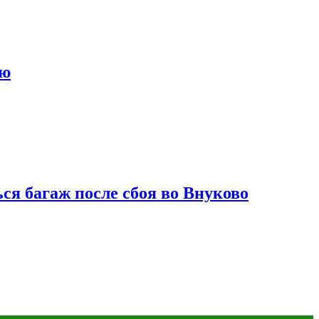
ию
ся багаж после сбоя во Внуково