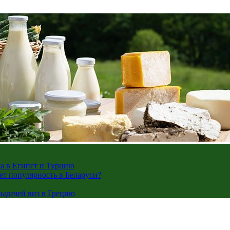
жа в Египет и Турцию
ает популярность в Беларуси?
ыдачей виз в Грецию