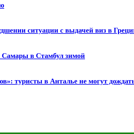
ию
удшении ситуации с выдачей виз в Грец
з Самары в Стамбул зимой
в»: туристы в Анталье не могут дождать