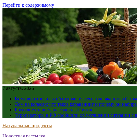
Перейти к содержимому
7 августа, 2026
Внуково отчитался об отправке всего задержанного бага
Дом на колесах: что такое караванинг и почему он набир
Россияне стали чаще ездить в Грузию
Туроператоры в РФ сообщили об ухудшении ситуации с в
Натуральные продукты
Новостная рассылка