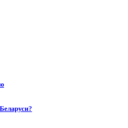
ию
 Беларуси?