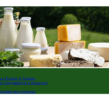
жа в Египет и Турцию
ает популярность в Беларуси?
ыдачей виз в Грецию