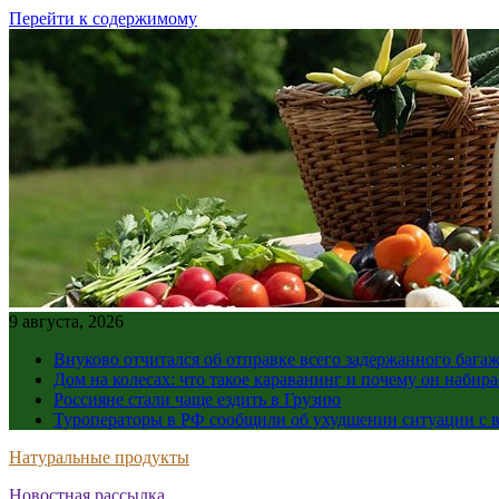
Перейти к содержимому
9 августа, 2026
Внуково отчитался об отправке всего задержанного бага
Дом на колесах: что такое караванинг и почему он набир
Россияне стали чаще ездить в Грузию
Туроператоры в РФ сообщили об ухудшении ситуации с в
Натуральные продукты
Новостная рассылка