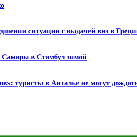
ию
удшении ситуации с выдачей виз в Грец
з Самары в Стамбул зимой
в»: туристы в Анталье не могут дождать