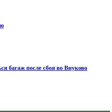
ию
ся багаж после сбоя во Внуково