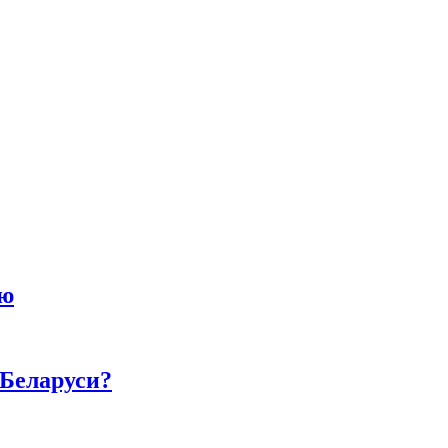
ию
 Беларуси?