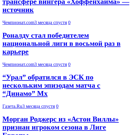
трансфере вингера «Хоффенхайма» —
источник
Чемпионат.com
3 месяца спустя
0
Роналду стал победителем
национальной лиги в восьмой раз в
карьере
Чемпионат.com
3 месяца спустя
0
“Урал” обратился в ЭСК по
нескольким эпизодам матча с
“Динамо” Мх
Газета.Ru
3 месяца спустя
0
Морган Роджерс из «Астон Виллы»
признан игроком сезона в Лиге