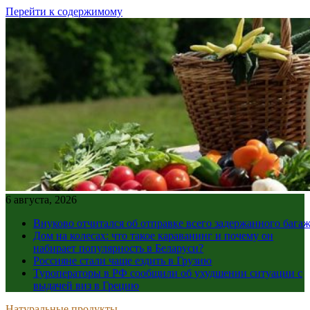
Перейти к содержимому
6 августа, 2026
Внуково отчитался об отправке всего задержанного бага
Дом на колесах: что такое караванинг и почему он
набирает популярность в Беларуси?
Россияне стали чаще ездить в Грузию
Туроператоры в РФ сообщили об ухудшении ситуации с
выдачей виз в Грецию
Натуральные продукты