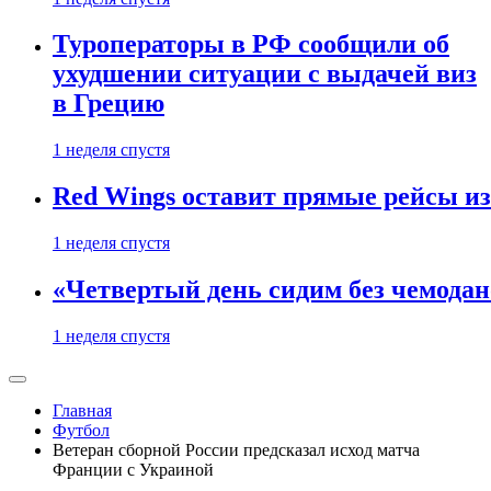
Туроператоры в РФ сообщили об
ухудшении ситуации с выдачей виз
в Грецию
1 неделя спустя
Red Wings оставит прямые рейсы и
1 неделя спустя
«Четвертый день сидим без чемодано
1 неделя спустя
Главная
Футбол
Ветеран сборной России предсказал исход матча
Франции с Украиной