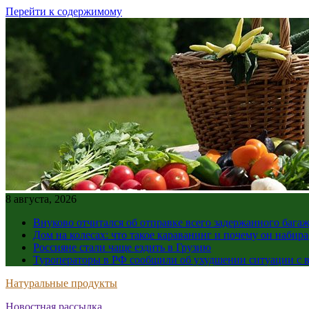
Перейти к содержимому
8 августа, 2026
Внуково отчитался об отправке всего задержанного бага
Дом на колесах: что такое караванинг и почему он набир
Россияне стали чаще ездить в Грузию
Туроператоры в РФ сообщили об ухудшении ситуации с в
Натуральные продукты
Новостная рассылка