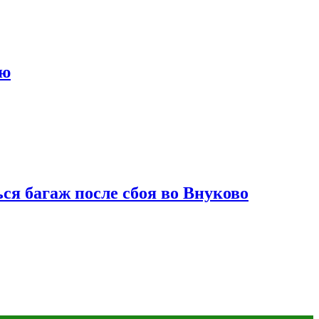
ию
ся багаж после сбоя во Внуково