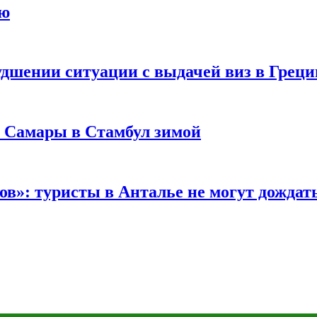
ию
удшении ситуации с выдачей виз в Грец
з Самары в Стамбул зимой
в»: туристы в Анталье не могут дождать