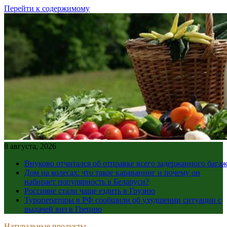
Перейти к содержимому
8 августа, 2026
Внуково отчитался об отправке всего задержанного бага
Дом на колесах: что такое караванинг и почему он
набирает популярность в Беларуси?
Россияне стали чаще ездить в Грузию
Туроператоры в РФ сообщили об ухудшении ситуации с
выдачей виз в Грецию
Натуральные продукты