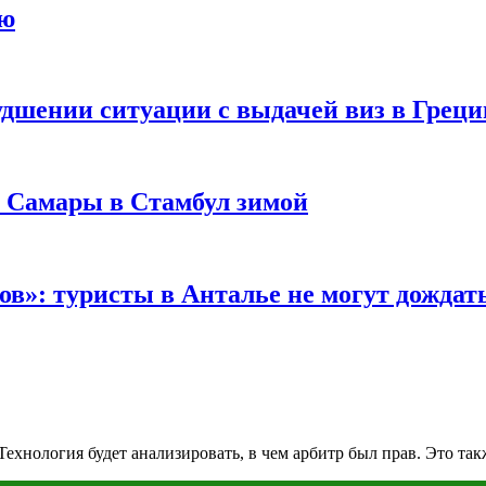
ию
удшении ситуации с выдачей виз в Грец
з Самары в Стамбул зимой
в»: туристы в Анталье не могут дождать
ехнология будет анализировать, в чем арбитр был прав. Это так