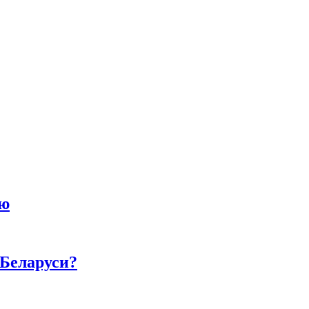
ию
 Беларуси?