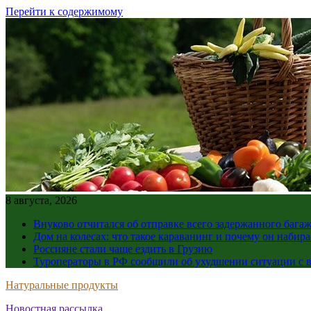
Перейти к содержимому
8 августа, 2026
Внуково отчитался об отправке всего задержанного бага
Дом на колесах: что такое караванинг и почему он набир
Россияне стали чаще ездить в Грузию
Туроператоры в РФ сообщили об ухудшении ситуации с в
Натуральные продукты
Новостная рассылка