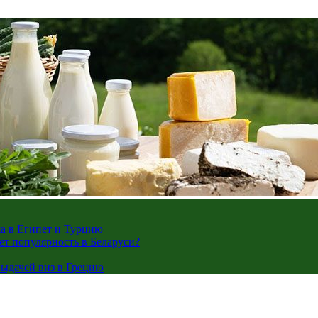
жа в Египет и Турцию
ает популярность в Беларуси?
ыдачей виз в Грецию