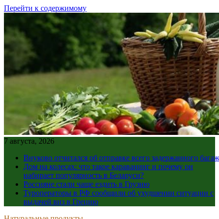
Перейти к содержимому
7 августа, 2026
Внуково отчитался об отправке всего задержанного бага
Дом на колесах: что такое караванинг и почему он
набирает популярность в Беларуси?
Россияне стали чаще ездить в Грузию
Туроператоры в РФ сообщили об ухудшении ситуации с
выдачей виз в Грецию
Натуральные продукты