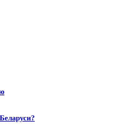
ию
 Беларуси?