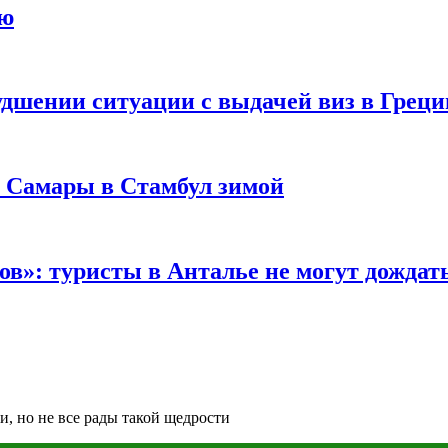
ию
удшении ситуации с выдачей виз в Грец
з Самары в Стамбул зимой
в»: туристы в Анталье не могут дождать
ки, но не все рады такой щедрости