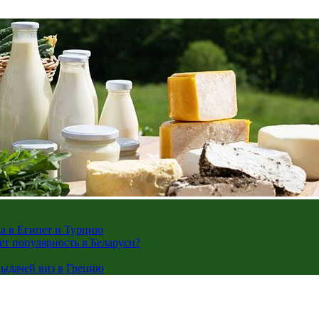
жа в Египет и Турцию
ает популярность в Беларуси?
ыдачей виз в Грецию