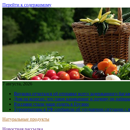
Перейти к содержимому
7 августа, 2026
Внуково отчитался об отправке всего задержанного бага
Дом на колесах: что такое караванинг и почему он набир
Россияне стали чаще ездить в Грузию
Туроператоры в РФ сообщили об ухудшении ситуации с в
Натуральные продукты
Новостная рассылка