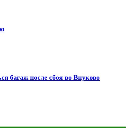
ию
ся багаж после сбоя во Внуково