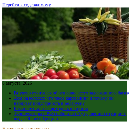
Перейти к содержимому
8 августа, 2026
Внуково отчитался об отправке всего задержанного бага
Дом на колесах: что такое караванинг и почему он
набирает популярность в Беларуси?
Россияне стали чаще ездить в Грузию
Туроператоры в РФ сообщили об ухудшении ситуации с
выдачей виз в Грецию
Натуральные продукты