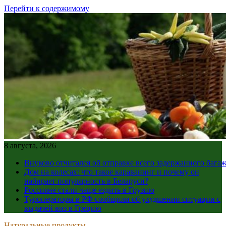
Перейти к содержимому
8 августа, 2026
Внуково отчитался об отправке всего задержанного бага
Дом на колесах: что такое караванинг и почему он
набирает популярность в Беларуси?
Россияне стали чаще ездить в Грузию
Туроператоры в РФ сообщили об ухудшении ситуации с
выдачей виз в Грецию
Натуральные продукты