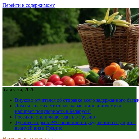
Перейти к содержимому
6 августа, 2026
Внуково отчитался об отправке всего задержанного бага
Дом на колесах: что такое караванинг и почему он
набирает популярность в Беларуси?
Россияне стали чаще ездить в Грузию
Туроператоры в РФ сообщили об ухудшении ситуации с
выдачей виз в Грецию
Натуральные продукты