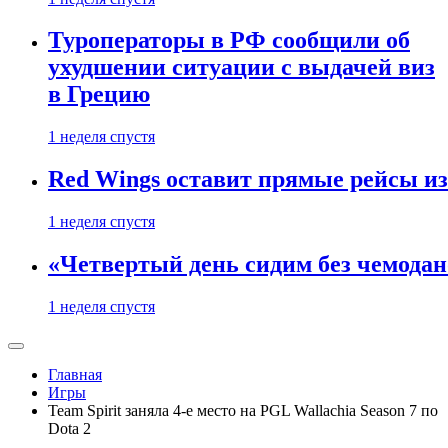
Туроператоры в РФ сообщили об
ухудшении ситуации с выдачей виз
в Грецию
1 неделя спустя
Red Wings оставит прямые рейсы и
1 неделя спустя
«Четвертый день сидим без чемодано
1 неделя спустя
Главная
Игры
Team Spirit заняла 4-е место на PGL Wallachia Season 7 по
Dota 2