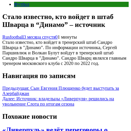
Футбол
Стало известно, кто войдет в штаб
Шварца в “Динамо” – источник
Rusfootball
3 месяца спустя
0
1 минуты
Стало известно, кто войдет в тренерский штаб Сандро
Шварца в "Динамо". По информации источника, Сергей
Паршивлюк и Волкан Булут войдут в тренерский штаб
Сандро Шварца в "Динамо". Сандро Шварц являлся главным
тренером московского клуба с 2020 по 2022 год.
Навигация по записям
Предыдущая:
Сын Евгения Плющенко будет выступать за
Азербайджан
Далее:
Источник: владельцы «Ливерпуля» решились на
увольнение Слота по итогам сезона
Похожие новости
«Ливерпуль» ведёт переговоры о