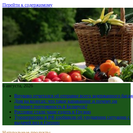
Перейти к содержимому
6 августа, 2026
Внуково отчитался об отправке всего задержанного бага
Дом на колесах: что такое караванинг и почему он
набирает популярность в Беларуси?
Россияне стали чаще ездить в Грузию
Туроператоры в РФ сообщили об ухудшении ситуации с
выдачей виз в Грецию
Натуральные продукты