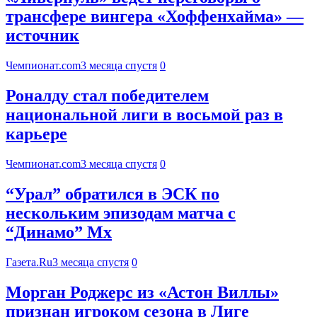
трансфере вингера «Хоффенхайма» —
источник
Чемпионат.com
3 месяца спустя
0
Роналду стал победителем
национальной лиги в восьмой раз в
карьере
Чемпионат.com
3 месяца спустя
0
“Урал” обратился в ЭСК по
нескольким эпизодам матча с
“Динамо” Мх
Газета.Ru
3 месяца спустя
0
Морган Роджерс из «Астон Виллы»
признан игроком сезона в Лиге