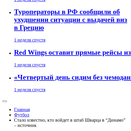
Туроператоры в РФ сообщили об
ухудшении ситуации с выдачей виз
в Грецию
1 неделя спустя
Red Wings оставит прямые рейсы и
1 неделя спустя
«Четвертый день сидим без чемодано
1 неделя спустя
Главная
Футбол
Стало известно, кто войдет в штаб Шварца в “Динамо”
– источник