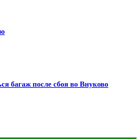
ию
ся багаж после сбоя во Внуково