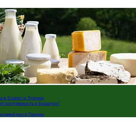
жа в Египет и Турцию
ает популярность в Беларуси?
ыдачей виз в Грецию