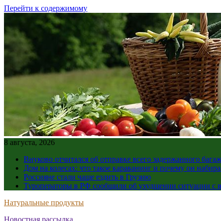
Перейти к содержимому
8 августа, 2026
Внуково отчитался об отправке всего задержанного бага
Дом на колесах: что такое караванинг и почему он набир
Россияне стали чаще ездить в Грузию
Туроператоры в РФ сообщили об ухудшении ситуации с в
Натуральные продукты
Новостная рассылка