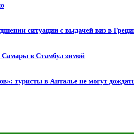
ию
удшении ситуации с выдачей виз в Грец
з Самары в Стамбул зимой
в»: туристы в Анталье не могут дождать