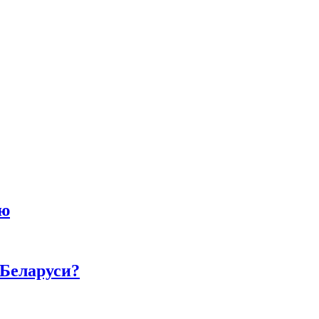
ию
 Беларуси?