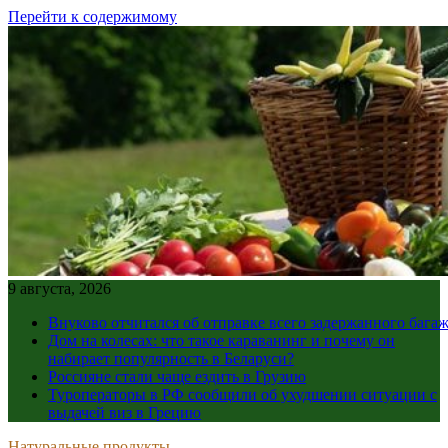
Перейти к содержимому
9 августа, 2026
Внуково отчитался об отправке всего задержанного бага
Дом на колесах: что такое караванинг и почему он
набирает популярность в Беларуси?
Россияне стали чаще ездить в Грузию
Туроператоры в РФ сообщили об ухудшении ситуации с
выдачей виз в Грецию
Натуральные продукты