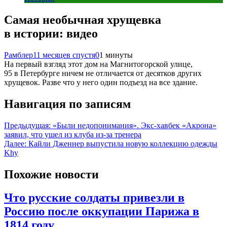
Самая необычная хрущевка
в истории: видео
Рамблер
11 месяцев спустя
0
1 минуты
На первый взгляд этот дом на Магнитогорской улице,
95 в Петербурге ничем не отличается от десятков других
хрущевок. Разве что у него один подъезд на все здание.
Навигация по записям
Предыдущая:
«Были недопонимания». Экс-хавбек «Акрона»
заявил, что ушел из клуба из-за тренера
Далее:
Кайли Дженнер выпустила новую коллекцию одежды
Khy
Похожие новости
Что русские солдаты привезли в
Россию после оккупации Парижа в
1814 году