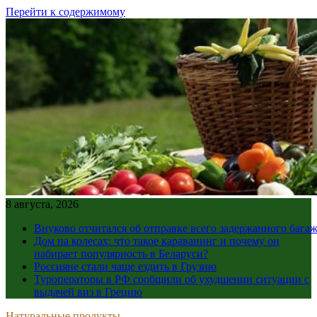
Перейти к содержимому
8 августа, 2026
Внуково отчитался об отправке всего задержанного бага
Дом на колесах: что такое караванинг и почему он
набирает популярность в Беларуси?
Россияне стали чаще ездить в Грузию
Туроператоры в РФ сообщили об ухудшении ситуации с
выдачей виз в Грецию
Натуральные продукты