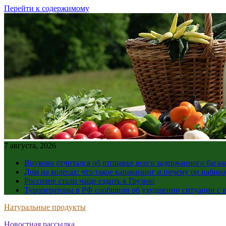
Перейти к содержимому
7 августа, 2026
Внуково отчитался об отправке всего задержанного бага
Дом на колесах: что такое караванинг и почему он набир
Россияне стали чаще ездить в Грузию
Туроператоры в РФ сообщили об ухудшении ситуации с в
Натуральные продукты
Новостная рассылка