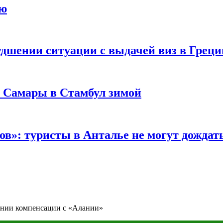
ию
удшении ситуации с выдачей виз в Грец
з Самары в Стамбул зимой
в»: туристы в Анталье не могут дождать
ании компенсации с «Алании»