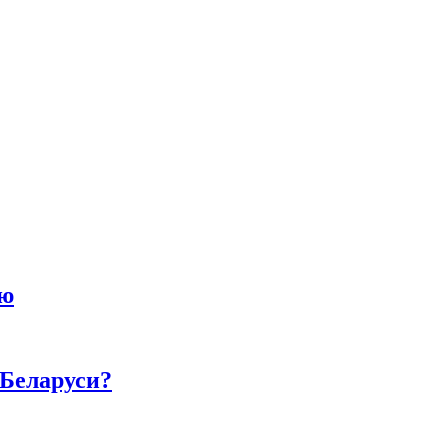
ию
 Беларуси?