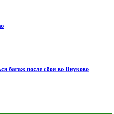
ию
ся багаж после сбоя во Внуково