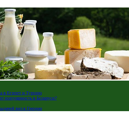
жа в Египет и Турцию
ает популярность в Беларуси?
ыдачей виз в Грецию