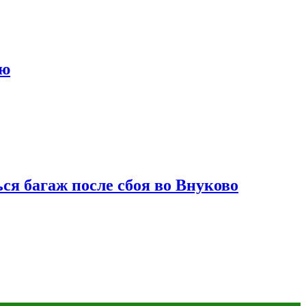
ию
ся багаж после сбоя во Внуково