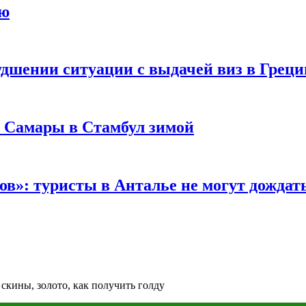
ию
удшении ситуации с выдачей виз в Грец
з Самары в Стамбул зимой
в»: туристы в Анталье не могут дождать
 скины, золото, как получить голду