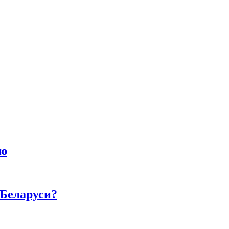
ию
 Беларуси?