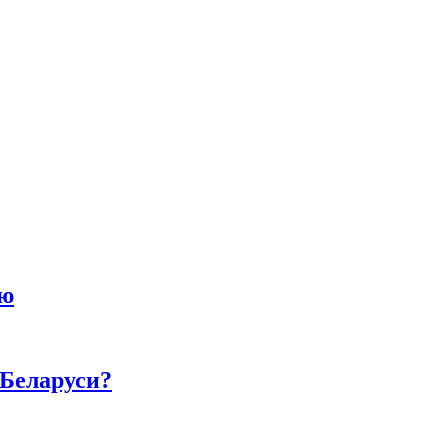
ию
 Беларуси?