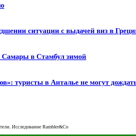
ию
удшении ситуации с выдачей виз в Грец
з Самары в Стамбул зимой
в»: туристы в Анталье не могут дождать
ители. Исследование Rambler&Co