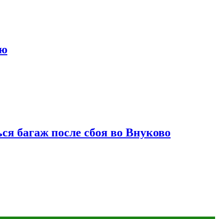
ию
ся багаж после сбоя во Внуково