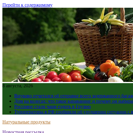
Перейти к содержимому
8 августа, 2026
Внуково отчитался об отправке всего задержанного бага
Дом на колесах: что такое караванинг и почему он набир
Россияне стали чаще ездить в Грузию
Туроператоры в РФ сообщили об ухудшении ситуации с в
Натуральные продукты
Новостная рассылка