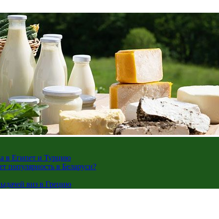
жа в Египет и Турцию
ает популярность в Беларуси?
ыдачей виз в Грецию